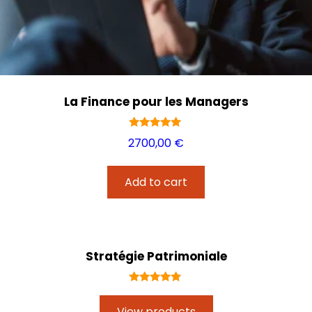
La Finance pour les Managers
Rated
2700,00
€
5.00
out of 5
Add to cart
Stratégie Patrimoniale
Rated
5.00
View products
out of 5