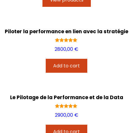
Piloter la performance en lien avec la stratégie
Rated
2800,00
€
5.00
out of 5
Add to cart
Le Pilotage de la Performance et de la Data
Rated
2900,00
€
5.00
out of 5
Add to cart